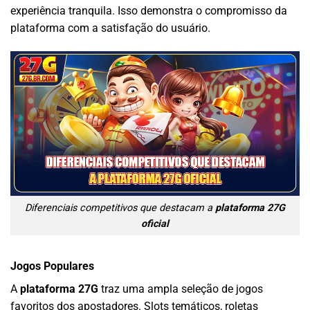
experiência tranquila. Isso demonstra o compromisso da
plataforma com a satisfação do usuário.
Diferenciais competitivos que destacam a
plataforma 27G
oficial
Jogos Populares
A
plataforma 27G
traz uma ampla seleção de jogos
favoritos dos apostadores. Slots temáticos, roletas