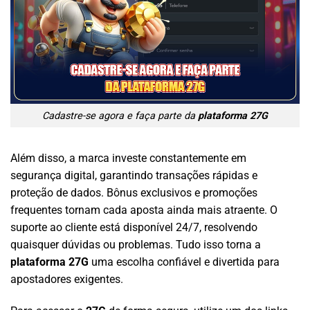
Cadastre-se agora e faça parte da
plataforma 27G
Além disso, a marca investe constantemente em
segurança digital, garantindo transações rápidas e
proteção de dados. Bônus exclusivos e promoções
frequentes tornam cada aposta ainda mais atraente. O
suporte ao cliente está disponível 24/7, resolvendo
quaisquer dúvidas ou problemas. Tudo isso torna a
plataforma 27G
uma escolha confiável e divertida para
apostadores exigentes.