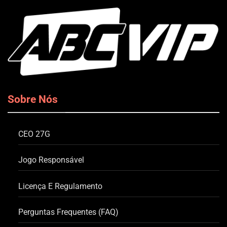
Sobre Nós
CEO 27G
Jogo Responsável
Licença E Regulamento
Perguntas Frequentes (FAQ)