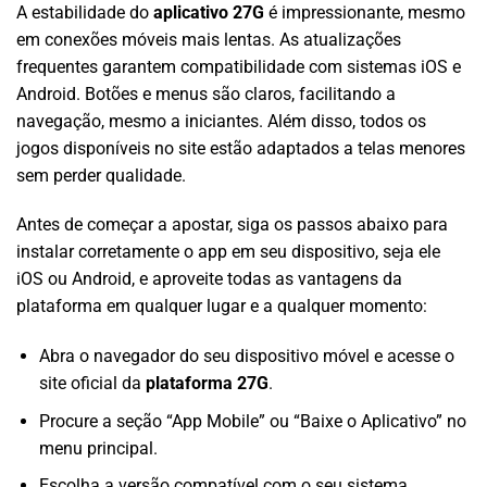
A estabilidade do
aplicativo 27G
é impressionante, mesmo
em conexões móveis mais lentas. As atualizações
frequentes garantem compatibilidade com sistemas iOS e
Android. Botões e menus são claros, facilitando a
navegação, mesmo a iniciantes. Além disso, todos os
jogos disponíveis no site estão adaptados a telas menores
sem perder qualidade.
Antes de começar a apostar, siga os passos abaixo para
instalar corretamente o app em seu dispositivo, seja ele
iOS ou Android, e aproveite todas as vantagens da
plataforma em qualquer lugar e a qualquer momento:
Abra o navegador do seu dispositivo móvel e acesse o
site oficial da
plataforma 27G
.
Procure a seção “App Mobile” ou “Baixe o Aplicativo” no
menu principal.
Escolha a versão compatível com o seu sistema