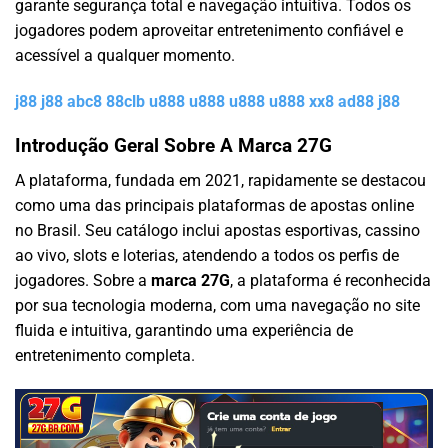
garante segurança total e navegação intuitiva. Todos os
jogadores podem aproveitar entretenimento confiável e
acessível a qualquer momento.
j88
j88
abc8
88clb
u888
u888
u888
u888
xx8
ad88
j88
Introdução Geral Sobre A Marca 27G
A plataforma, fundada em 2021, rapidamente se destacou
como uma das principais plataformas de apostas online
no Brasil. Seu catálogo inclui apostas esportivas, cassino
ao vivo, slots e loterias, atendendo a todos os perfis de
jogadores. Sobre a
marca 27G
, a plataforma é reconhecida
por sua tecnologia moderna, com uma navegação no site
fluida e intuitiva, garantindo uma experiência de
entretenimento completa.