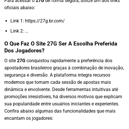
Para acessar o
27G
de forma segura, utilize um dos links
oficiais abaixo:
Link 1: https://27g.br.com/
Link 2: …
O Que Faz O Site 27G Ser A Escolha Preferida
Dos Jogadores?
O site
27G
conquistou rapidamente a preferência dos
apostadores brasileiros graças à combinação de inovação,
segurança e diversão. A plataforma integra recursos
modernos que tornam cada sessão de apostas mais
dinâmica e envolvente. Desde ferramentas intuitivas até
promoções irresistíveis, há diversos motivos que explicam
sua popularidade entre usuários iniciantes e experientes.
Confira abaixo algumas das funcionalidades que mais
encantam os jogadores: