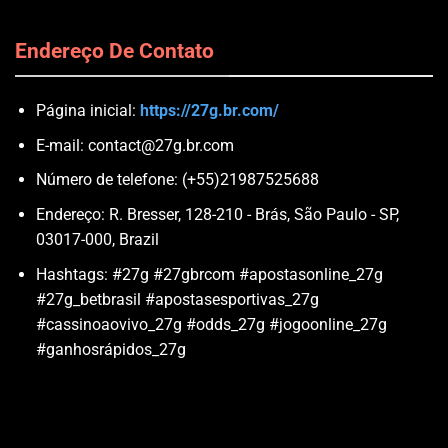
Endereço De Contato
Página inicial:
https://27g.br.com/
E-mail:
contact@27g.br.com
Número de telefone: (+55)21987525688
Endereço: R. Bresser, 128-210 - Brás, São Paulo - SP,
03017-000, Brazil
Hashtags: #27g #27gbrcom #apostasonline_27g
#27g_betbrasil #apostasesportivas_27g
#cassinoaovivo_27g #odds_27g #jogoonline_27g
#ganhosrápidos_27g