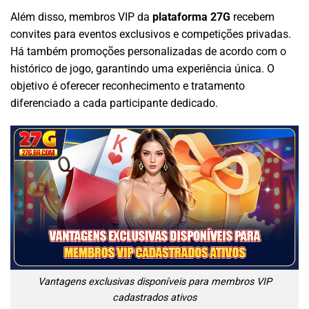
Além disso, membros VIP da
plataforma 27G
recebem
convites para eventos exclusivos e competições privadas.
Há também promoções personalizadas de acordo com o
histórico de jogo, garantindo uma experiência única. O
objetivo é oferecer reconhecimento e tratamento
diferenciado a cada participante dedicado.
Vantagens exclusivas disponíveis para membros VIP
cadastrados ativos