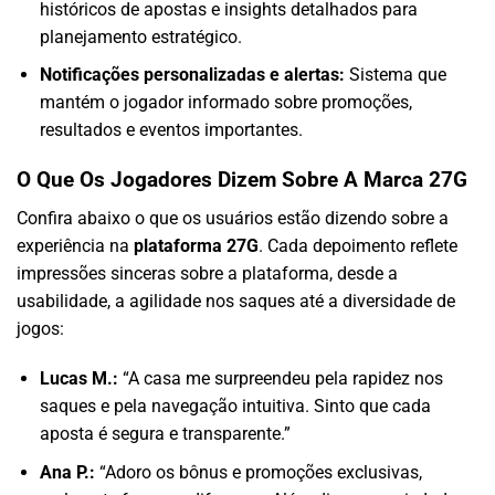
históricos de apostas e insights detalhados para
planejamento estratégico.
Notificações personalizadas e alertas:
Sistema que
mantém o jogador informado sobre promoções,
resultados e eventos importantes.
O Que Os Jogadores Dizem Sobre A Marca 27G
Confira abaixo o que os usuários estão dizendo sobre a
experiência na
plataforma 27G
. Cada depoimento reflete
impressões sinceras sobre a plataforma, desde a
usabilidade, a agilidade nos saques até a diversidade de
jogos:
Lucas M.:
“A casa me surpreendeu pela rapidez nos
saques e pela navegação intuitiva. Sinto que cada
aposta é segura e transparente.”
Ana P.:
“Adoro os bônus e promoções exclusivas,