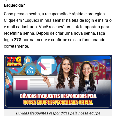
Esquecida?
Caso perca a senha, a recuperação é rápida e protegida.
Clique em “Esqueci minha senha” na tela de login e insira o
e-mail cadastrado. Você receberá um link temporário para
redefinir a senha. Depois de criar uma nova senha, faça
login
27G
normalmente e confirme se está funcionando
corretamente.
Dúvidas frequentes respondidas pela nossa equipe