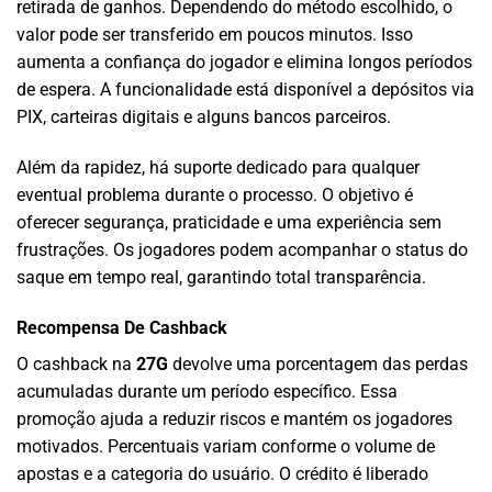
retirada de ganhos. Dependendo do método escolhido, o
valor pode ser transferido em poucos minutos. Isso
aumenta a confiança do jogador e elimina longos períodos
de espera. A funcionalidade está disponível a depósitos via
PIX, carteiras digitais e alguns bancos parceiros.
Além da rapidez, há suporte dedicado para qualquer
eventual problema durante o processo. O objetivo é
oferecer segurança, praticidade e uma experiência sem
frustrações. Os jogadores podem acompanhar o status do
saque em tempo real, garantindo total transparência.
Recompensa De Cashback
O cashback na
27G
devolve uma porcentagem das perdas
acumuladas durante um período específico. Essa
promoção ajuda a reduzir riscos e mantém os jogadores
motivados. Percentuais variam conforme o volume de
apostas e a categoria do usuário. O crédito é liberado