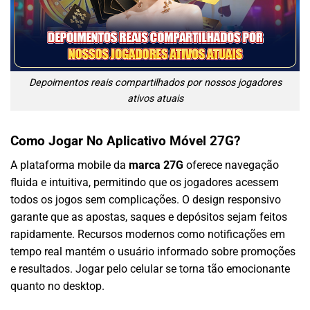
Depoimentos reais compartilhados por nossos jogadores
ativos atuais
Como Jogar No Aplicativo Móvel 27G?
A plataforma mobile da
marca 27G
oferece navegação
fluida e intuitiva, permitindo que os jogadores acessem
todos os jogos sem complicações. O design responsivo
garante que as apostas, saques e depósitos sejam feitos
rapidamente. Recursos modernos como notificações em
tempo real mantém o usuário informado sobre promoções
e resultados. Jogar pelo celular se torna tão emocionante
quanto no desktop.