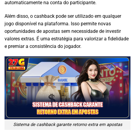
automaticamente na conta do participante.
Além disso, o cashback pode ser utilizado em qualquer
jogo disponível na plataforma. Isso permite novas
oportunidades de apostas sem necessidade de investir
valores extras. É uma estratégia para valorizar a fidelidade
e premiar a consistência do jogador.
Sistema de cashback garante retorno extra em apostas