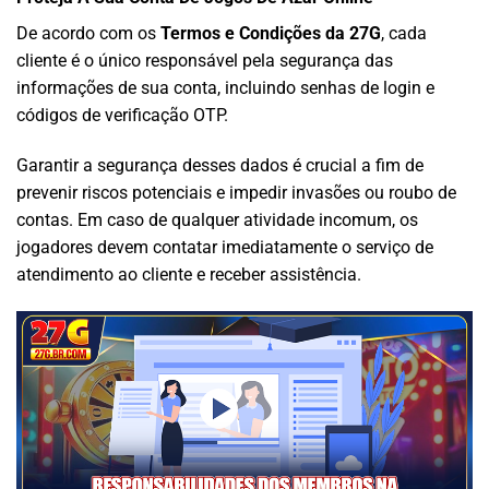
De acordo com os
Termos e Condições da 27G
, cada
cliente é o único responsável pela segurança das
informações de sua conta, incluindo senhas de login e
códigos de verificação OTP.
Garantir a segurança desses dados é crucial a fim de
prevenir riscos potenciais e impedir invasões ou roubo de
contas. Em caso de qualquer atividade incomum, os
jogadores devem contatar imediatamente o serviço de
atendimento ao cliente e receber assistência.