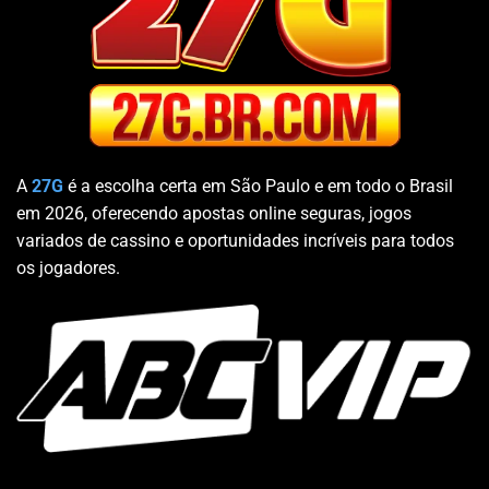
A
27G
é a escolha certa em São Paulo e em todo o Brasil
em 2026, oferecendo apostas online seguras, jogos
variados de cassino e oportunidades incríveis para todos
os jogadores.