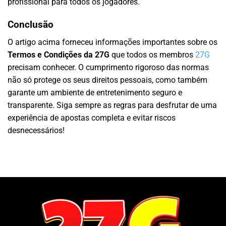
profissional para todos os jogadores.
Conclusão
O artigo acima forneceu informações importantes sobre os
Termos e Condições da 27G
que todos os membros
27G
precisam conhecer. O cumprimento rigoroso das normas
não só protege os seus direitos pessoais, como também
garante um ambiente de entretenimento seguro e
transparente. Siga sempre as regras para desfrutar de uma
experiência de apostas completa e evitar riscos
desnecessários!