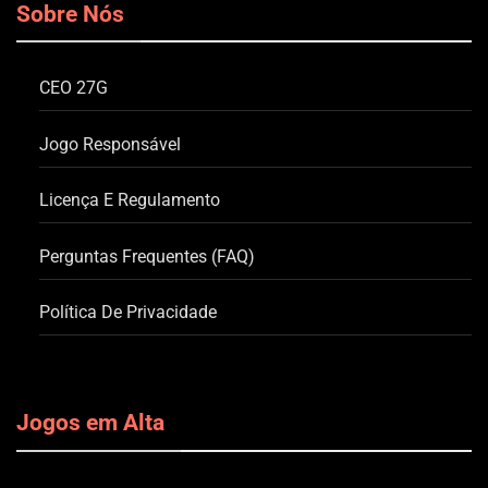
Sobre Nós
CEO 27G
Jogo Responsável
Licença E Regulamento
Perguntas Frequentes (FAQ)
Política De Privacidade
Jogos em Alta