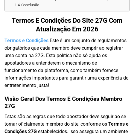
Conclusão
Termos E Condições Do Site 27G Com
Atualização Em 2026
Termos e Condições
Este é um conjunto de regulamentos
obrigatórios que cada membro deve cumprir ao registrar
uma conta na 27G. Esta política não só ajuda os
apostadores a entenderem o mecanismo de
funcionamento da plataforma, como também fornece
informações importantes para garantir uma experiência de
entretenimento justa!
Visão Geral Dos Termos E Condições Membro
27G
Estas são as regras que todo apostador deve seguir ao se
tornar oficialmente membro do site, conforme os
Termos e
Condições 27G
estabelecidos. Isso assegura um ambiente