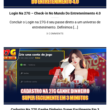
Login Na 27G – Check-in No Mundo Do Entretenimento 4.0
Concluir o Login na 27G é seu passe direto a um universo de
entretenimento. Definimos [...]
3 COMMENTS
Cadastro Na 27G Ganhe Dinheiro Super Facilmente Em 3