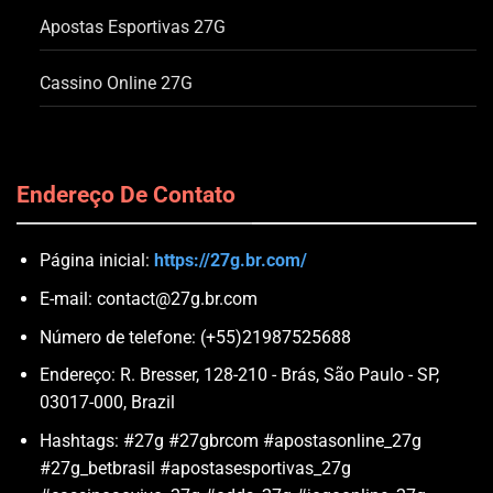
Apostas Esportivas 27G
Cassino Online 27G
Endereço De Contato
Página inicial:
https://27g.br.com/
E-mail:
contact@27g.br.com
Número de telefone: (+55)21987525688
Endereço: R. Bresser, 128-210 - Brás, São Paulo - SP,
03017-000, Brazil
Hashtags: #27g #27gbrcom #apostasonline_27g
#27g_betbrasil #apostasesportivas_27g