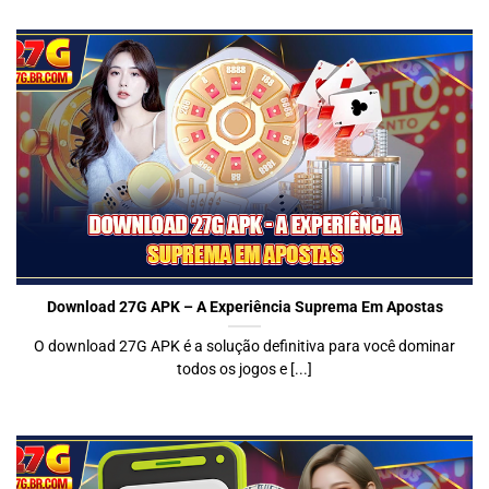
Download 27G APK – A Experiência Suprema Em Apostas
O download 27G APK é a solução definitiva para você dominar
todos os jogos e [...]