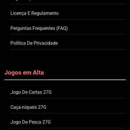
Licença E Regulamento
Perguntas Frequentes (FAQ)
Política De Privacidade
Jogos em Alta
Jogo De Cartas 27G
Caça-níqueis 27G
Jogo De Pesca 27G