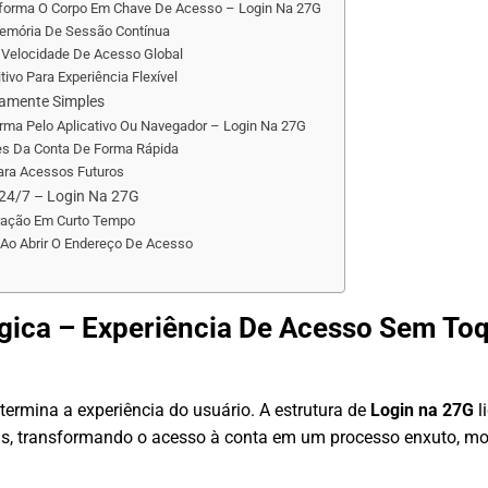
nsforma O Corpo Em Chave De Acesso – Login Na 27G
emória De Sessão Contínua
a Velocidade De Acesso Global
tivo Para Experiência Flexível
amente Simples
orma Pelo Aplicativo Ou Navegador – Login Na 27G
ões Da Conta De Forma Rápida
Para Acessos Futuros
24/7 – Login Na 27G
ração Em Curto Tempo
 Ao Abrir O Endereço De Acesso
gica – Experiência De Acesso Sem To
etermina a experiência do usuário. A estrutura de
Login na 27G
l
, transformando o acesso à conta em um processo enxuto, mo