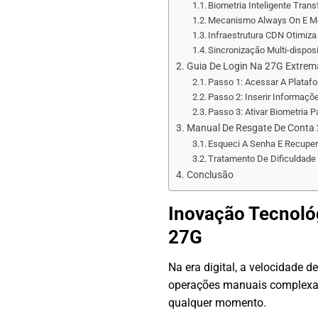
Biometria Inteligente Tra
Mecanismo Always On E M
Infraestrutura CDN Otimiz
Sincronização Multi-disposi
Guia De Login Na 27G Extrem
Passo 1: Acessar A Plataf
Passo 2: Inserir Informaç
Passo 3: Ativar Biometria 
Manual De Resgate De Conta 
Esqueci A Senha E Recupe
Tratamento De Dificuldade
Conclusão
Inovação Tecnoló
27G
Na era digital, a velocidade d
operações manuais complexas
qualquer momento.