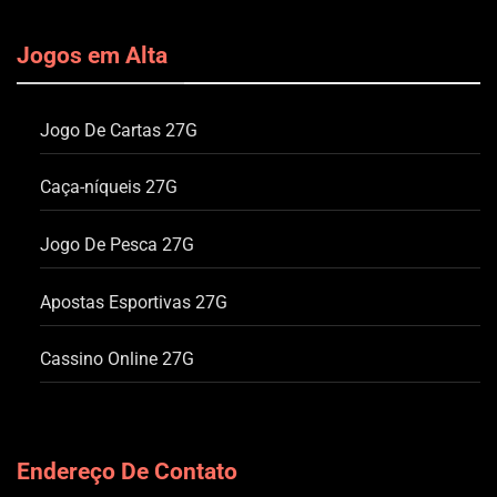
Jogos em Alta
Jogo De Cartas 27G
Caça-níqueis 27G
Jogo De Pesca 27G
Apostas Esportivas 27G
Cassino Online 27G
Endereço De Contato