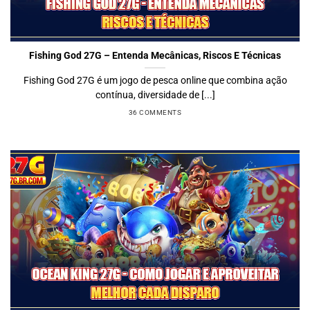
Fishing God 27G – Entenda Mecânicas, Riscos E Técnicas
Fishing God 27G é um jogo de pesca online que combina ação
contínua, diversidade de [...]
36 COMMENTS