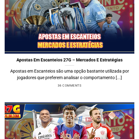
Apostas Em Escanteios 27G – Mercados E Estratégias
Apostas em Escanteios são uma opção bastante utilizada por
jogadores que preferem analisar o comportamento [...]
36 COMMENTS