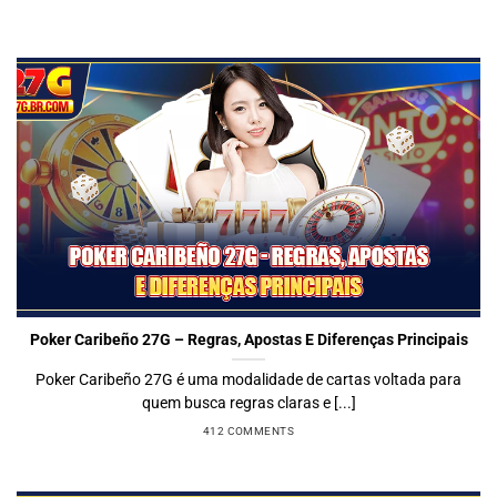
Poker Caribeño 27G – Regras, Apostas E Diferenças Principais
Poker Caribeño 27G é uma modalidade de cartas voltada para
quem busca regras claras e [...]
412 COMMENTS