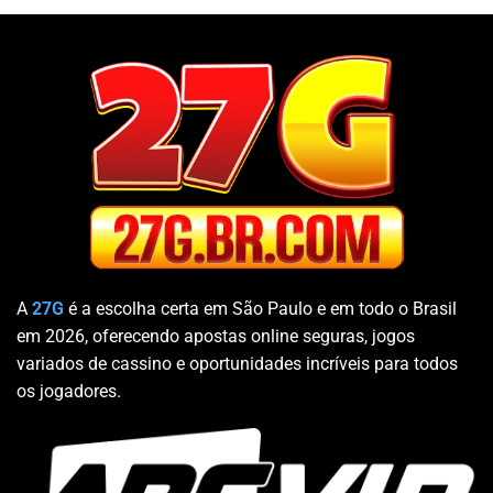
A
27G
é a escolha certa em São Paulo e em todo o Brasil
em 2026, oferecendo apostas online seguras, jogos
variados de cassino e oportunidades incríveis para todos
os jogadores.