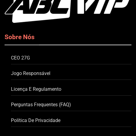
Sobre Nós
CEO 27G
Jogo Responsável
Licença E Regulamento
Perguntas Frequentes (FAQ)
Política De Privacidade