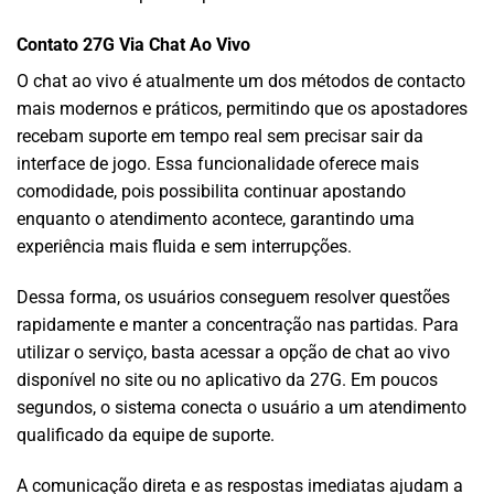
Contato 27G Via Chat Ao Vivo
O chat ao vivo é atualmente um dos métodos de contacto
mais modernos e práticos, permitindo que os apostadores
recebam suporte em tempo real sem precisar sair da
interface de jogo. Essa funcionalidade oferece mais
comodidade, pois possibilita continuar apostando
enquanto o atendimento acontece, garantindo uma
experiência mais fluida e sem interrupções.
Dessa forma, os usuários conseguem resolver questões
rapidamente e manter a concentração nas partidas. Para
utilizar o serviço, basta acessar a opção de chat ao vivo
disponível no site ou no aplicativo da 27G. Em poucos
segundos, o sistema conecta o usuário a um atendimento
qualificado da equipe de suporte.
A comunicação direta e as respostas imediatas ajudam a