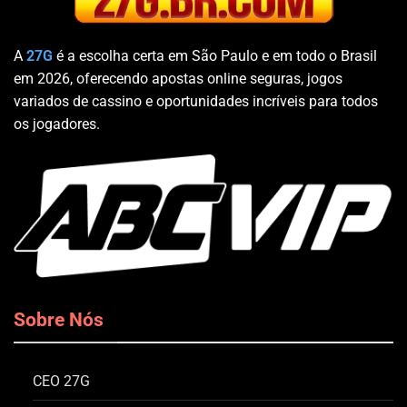
A
27G
é a escolha certa em São Paulo e em todo o Brasil
em 2026, oferecendo apostas online seguras, jogos
variados de cassino e oportunidades incríveis para todos
os jogadores.
Sobre Nós
CEO 27G