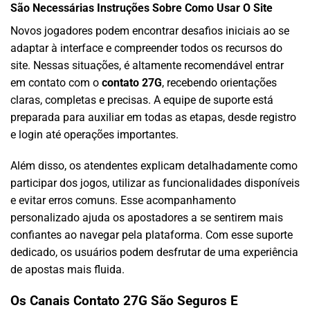
São Necessárias Instruções Sobre Como Usar O Site
Novos jogadores podem encontrar desafios iniciais ao se
adaptar à interface e compreender todos os recursos do
site. Nessas situações, é altamente recomendável entrar
em contato com o
contato 27G
, recebendo orientações
claras, completas e precisas. A equipe de suporte está
preparada para auxiliar em todas as etapas, desde registro
e login até operações importantes.
Além disso, os atendentes explicam detalhadamente como
participar dos jogos, utilizar as funcionalidades disponíveis
e evitar erros comuns. Esse acompanhamento
personalizado ajuda os apostadores a se sentirem mais
confiantes ao navegar pela plataforma. Com esse suporte
dedicado, os usuários podem desfrutar de uma experiência
de apostas mais fluida.
Os Canais Contato 27G São Seguros E