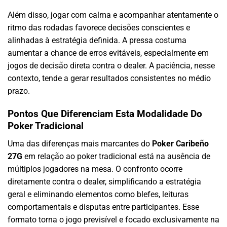
Além disso, jogar com calma e acompanhar atentamente o
ritmo das rodadas favorece decisões conscientes e
alinhadas à estratégia definida. A pressa costuma
aumentar a chance de erros evitáveis, especialmente em
jogos de decisão direta contra o dealer. A paciência, nesse
contexto, tende a gerar resultados consistentes no médio
prazo.
Pontos Que Diferenciam Esta Modalidade Do
Poker Tradicional
Uma das diferenças mais marcantes do
Poker Caribeño
27G
em relação ao poker tradicional está na ausência de
múltiplos jogadores na mesa. O confronto ocorre
diretamente contra o dealer, simplificando a estratégia
geral e eliminando elementos como blefes, leituras
comportamentais e disputas entre participantes. Esse
formato torna o jogo previsível e focado exclusivamente na