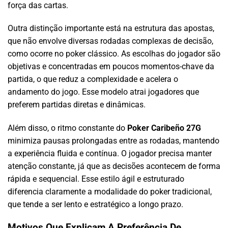
força das cartas.
Outra distinção importante está na estrutura das apostas,
que não envolve diversas rodadas complexas de decisão,
como ocorre no poker clássico. As escolhas do jogador são
objetivas e concentradas em poucos momentos-chave da
partida, o que reduz a complexidade e acelera o
andamento do jogo. Esse modelo atrai jogadores que
preferem partidas diretas e dinâmicas.
Além disso, o ritmo constante do
Poker Caribeño 27G
minimiza pausas prolongadas entre as rodadas, mantendo
a experiência fluida e contínua. O jogador precisa manter
atenção constante, já que as decisões acontecem de forma
rápida e sequencial. Esse estilo ágil e estruturado
diferencia claramente a modalidade do poker tradicional,
que tende a ser lento e estratégico a longo prazo.
Motivos Que Explicam A Preferência De