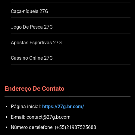
Caça-níqueis 27G
Jogo De Pesca 27G
Apostas Esportivas 27G
Cassino Online 27G
Endereço De Contato
Página inicial:
https://27g.br.com/
E-mail:
contact@27g.br.com
Número de telefone: (+55)21987525688