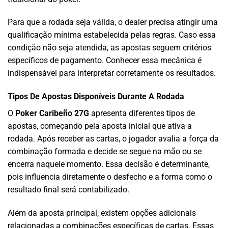
Para que a rodada seja válida, o dealer precisa atingir uma
qualificação mínima estabelecida pelas regras. Caso essa
condição não seja atendida, as apostas seguem critérios
específicos de pagamento. Conhecer essa mecânica é
indispensável para interpretar corretamente os resultados.
Tipos De Apostas Disponíveis Durante A Rodada
O
Poker Caribeño 27G
apresenta diferentes tipos de
apostas, começando pela aposta inicial que ativa a
rodada. Após receber as cartas, o jogador avalia a força da
combinação formada e decide se segue na mão ou se
encerra naquele momento. Essa decisão é determinante,
pois influencia diretamente o desfecho e a forma como o
resultado final será contabilizado.
Além da aposta principal, existem opções adicionais
relacionadas a combinações específicas de cartas. Essas