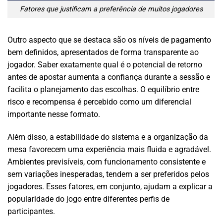
Fatores que justificam a preferência de muitos jogadores
Outro aspecto que se destaca são os níveis de pagamento
bem definidos, apresentados de forma transparente ao
jogador. Saber exatamente qual é o potencial de retorno
antes de apostar aumenta a confiança durante a sessão e
facilita o planejamento das escolhas. O equilíbrio entre
risco e recompensa é percebido como um diferencial
importante nesse formato.
Além disso, a estabilidade do sistema e a organização da
mesa favorecem uma experiência mais fluida e agradável.
Ambientes previsíveis, com funcionamento consistente e
sem variações inesperadas, tendem a ser preferidos pelos
jogadores. Esses fatores, em conjunto, ajudam a explicar a
popularidade do jogo entre diferentes perfis de
participantes.